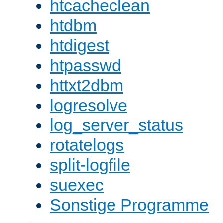
htcacheclean
htdbm
htdigest
htpasswd
httxt2dbm
logresolve
log_server_status
rotatelogs
split-logfile
suexec
Sonstige Programme