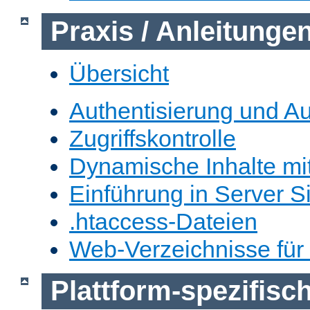
Praxis / Anleitunge
Übersicht
Authentisierung und Au
Zugriffskontrolle
Dynamische Inhalte mi
Einführung in Server S
.htaccess-Dateien
Web-Verzeichnisse für
Plattform-spezifis