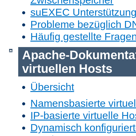
Zwischenspeicher
suEXEC Unterstützun
Probleme bezüglich D
Häufig gestellte Frage
Apache-Dokumentat
virtuellen Hosts
Übersicht
Namensbasierte virtuel
IP-basierte virtuelle Ho
Dynamisch konfiguriert