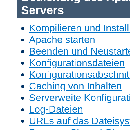
Servers
Kompilieren und Install
Apache starten
Beenden und Neustart
Konfigurationsdateien
Konfigurationsabschnit
Caching von Inhalten
Serverweite Konfigurat
Log-Dateien
URLs auf das Dateisys