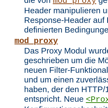
die von
ge
mod_proxy
Header manipulieren un
Response-Header auf 
definierten Bedingung
mod_proxy
Das Proxy Modul wurd
geschrieben um die Mö
neuen Filter-Funktiona
und um einen zuverläs
haben, der den HTTP/1
entspricht. Neue
<Pro