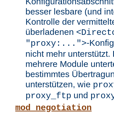
Konfigurationsabschnit
besser lesbare (und int
Kontrolle der vermittel
überladenen
<Direct
-Konfi
"proxy:...">
nicht mehr unterstützt.
mehrere Module untertei
bestimmtes Übertragun
unterstützen, wie
prox
und
proxy_ftp
prox
mod_negotiation