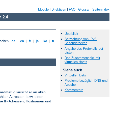
Module
|
Direktiven
|
FAQ
|
Glossar
|
Seitenindex
 2.4
Überblick
Betrachtung von IPv6-
rachen:
de
|
en
|
fr
|
ja
|
ko
|
tr
Besonderheiten
Angabe des Protokolls bei
Listen
Das Zusammenspiel mit
virtuellen Hosts
Siehe auch
Virtuelle Hosts
Probleme bezüglich DNS und
Apache
Kommentare
ardmäßig lauscht er an allen
hlten Adressen, bzw. einer
ne IP-Adressen, Hostnamen und