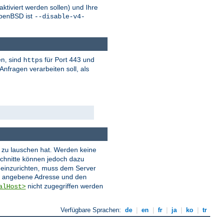
tiviert werden sollen) und Ihre
penBSD ist
--disable-v4-
en, sind
für Port 443 und
https
nfragen verarbeiten soll, als
er zu lauschen hat. Werden keine
chnitte können jedoch dazu
t einzurichten, muss dem Server
ie angebene Adresse und den
nicht zugegriffen werden
alHost>
Verfügbare Sprachen:
de
|
en
|
fr
|
ja
|
ko
|
tr