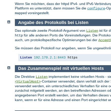
Wenn Sie möchten, dass der httpd IPv4- und IPv6-Verbindung
Plattform es unterstützt, dann müssen Sie die
-Op
configure
voreingestellt.
mapped
Angabe des Protokolls bei Listen
Das optionale zweite
Protokoll
-Argument von
ist für 
Listen
für alle anderen Ports die Voreinstellungen. Die Protok
http
auch, um protokollspezifische Optimierungen bei der
Accept
Sie müssen das Protokoll nur angeben, wenn Sie ungewöhnli
Listen
192.170
.
2.1
:
8443
 https
Das Zusammenspiel mit virtuellen Hosts
Die Direktive
implementiert keine virtuellen Hosts - s
Listen
-Container verwendet, dann verhält sich de
<VirtualHost>
verwendet werden, ein unterschiedliches Verhalten für eine 
zunächst mitgeteilt werden, an den betreffenden Adressen od
angegebenen Port erstellt werden, um das Verhalten dieses vi
kann, wenn er für eine Adresse und einen Port eingerichtet w