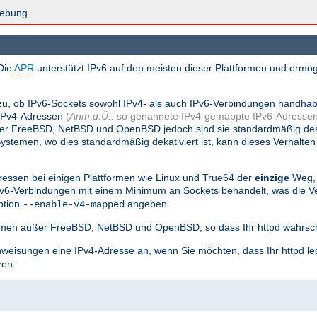
hebung.
Die
APR
unterstützt IPv6 auf den meisten dieser Plattformen und ermög
.
zu, ob IPv6-Sockets sowohl IPv4- als auch IPv6-Verbindungen handha
 IPv4-Adressen
(
Anm.d.Ü.:
so genannete IPv4-gemappte IPv6-Adressen
nter FreeBSD, NetBSD und OpenBSD jedoch sind sie standardmäßig dea
stemen, wo dies standardmäßig dekativiert ist, kann dieses Verhalten
essen bei einigen Plattformen wie Linux und True64 der
einzige
Weg, 
Pv6-Verbindungen mit einem Minimum an Sockets behandelt, was die
ption
angeben.
--enable-v4-mapped
tformen außer FreeBSD, NetBSD und OpenBSD, so dass Ihr httpd wahrsch
weisungen eine IPv4-Adresse an, wenn Sie möchten, dass Ihr httpd le
zen: