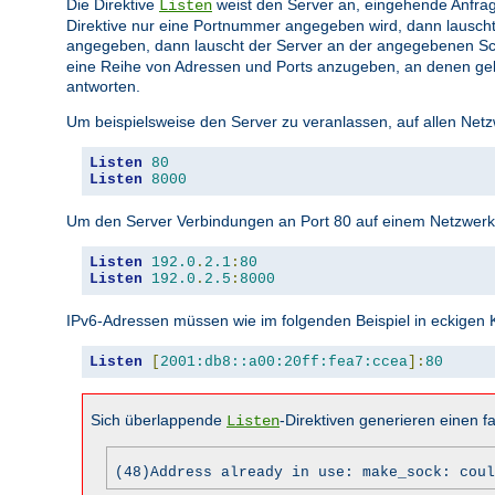
Die Direktive
weist den Server an, eingehende Anfrag
Listen
Direktive nur eine Portnummer angegeben wird, dann lauscht
angegeben, dann lauscht der Server an der angegebenen Sc
eine Reihe von Adressen und Ports anzugeben, an denen gela
antworten.
Um beispielsweise den Server zu veranlassen, auf allen Netz
Listen
80
Listen
8000
Um den Server Verbindungen an Port 80 auf einem Netzwerkin
Listen
192.0
.
2.1
:
80
Listen
192.0
.
2.5
:
8000
IPv6-Adressen müssen wie im folgenden Beispiel in eckige
Listen
[
2001:db8::a00:20ff:fea7:ccea
]:
80
Sich überlappende
-Direktiven generieren einen fa
Listen
(48)Address already in use: make_sock: coul