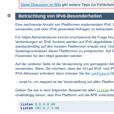
Diese Diskussion im Wiki
gibt weitere Tipps zur Fehlerbe
Betrachtung von IPv6-Besonderheiten
Eine wachsende Anzahl von Plattformen implementiert IPv6. 
verwenden und über IPv6 gesendete Anfragen zu behandeln
Für httpd-Administratoren kommt erschwerend die Frage hin
Verbindungen an IPv6-Sockets werden auf IPv6 abgebildete
standardmäßig auf den meisten Plattformen erlaubt sind. U
Systemgrundsätzen dieser Plattformen zu entsprechen. Auf Sy
Parameter für den httpd geändert werden.
Auf der anderen Seite ist die Verwendung von gemappten Adr
verwenden. Wenn Sie möchten, dass der
IPv4- und I
httpd
IPv6-Adressen erfordert, dann müssen Sie die
-O
configure
ist die Voreinstellung auf allen Plat
--enable-v4-mapped
Geben Sie wie in dem folgenden Beispiel bei allen
-An
Listen
unabhängig davon, was Ihre Plattform und die APR unterstüt
Listen
0.0
.
0.0
:
80
Listen
192.0
.
2.1
:
80