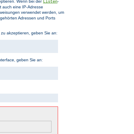
eptieren. Wenn bei der
-
Listen
t auch eine IP-Adresse
weisungen verwendet werden, um
bgehörten Adressen und Ports
 zu akzeptieren, geben Sie an:
terface, geben Sie an: