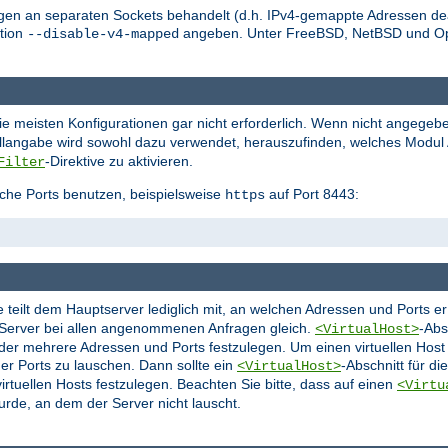
en an separaten Sockets behandelt (d.h. IPv4-gemappte Adressen deak
tion
angeben. Unter FreeBSD, NetBSD und O
--disable-v4-mapped
die meisten Konfigurationen gar nicht erforderlich. Wenn nicht angegeb
ollangabe wird sowohl dazu verwendet, herauszufinden, welches Modul A
-Direktive zu aktivieren.
Filter
che Ports benutzen, beispielsweise
auf Port 8443:
https
ie teilt dem Hauptserver lediglich mit, an welchen Adressen und Ports 
r Server bei allen angenommenen Anfragen gleich.
-Abs
<VirtualHost>
oder mehrere Adressen und Ports festzulegen. Um einen virtuellen Hos
er Ports zu lauschen. Dann sollte ein
-Abschnitt für d
<VirtualHost>
rtuellen Hosts festzulegen. Beachten Sie bitte, dass auf einen
<Virtu
urde, an dem der Server nicht lauscht.