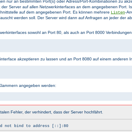
en nur an bestimmten Port(s) oder Adress/Port-Kombinationen zu akz
 der Server auf allen Netzwerkinterfaces an dem angegebenen Port. Is
hnittstelle auf dem angegebenen Port. Es können mehrere
-An
Listen
uscht werden soll. Der Server wird dann auf Anfragen an jeder der a
werkinterfaces sowohl an Port 80, als auch an Port 8000 Verbindungen
terface akzeptieren zu lassen und an Port 8080 auf einem anderen In
n Klammern angegeben werden:
talen Fehler, der verhindert, dass der Server hochfährt.
d not bind to address [::]:80