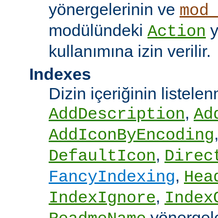
yönergelerinin ve
mod
modülündeki
y
Action
kullanımına izin verilir.
Indexes
Dizin içeriğinin listel
,
AddDescription
Ad
AddIconByEncoding
,
DefaultIcon
Direc
,
FancyIndexing
Hea
,
IndexIgnore
Index
yönergel