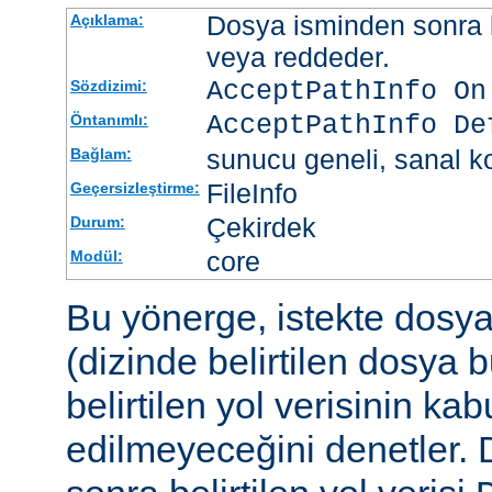
Dosya isminden sonra be
Açıklama:
veya reddeder.
AcceptPathInfo On
Sözdizimi:
AcceptPathInfo De
Öntanımlı:
sunucu geneli, sanal ko
Bağlam:
FileInfo
Geçersizleştirme:
Çekirdek
Durum:
core
Modül:
Bu yönerge, istekte dosy
(dizinde belirtilen dosya 
belirtilen yol verisinin kab
edilmeyeceğini denetler.