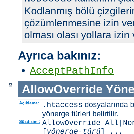
Kodlanmış bölü çizgileri
çözümlenmesine izin ve
olması olası yollara izin
Ayrıca bakınız:
AcceptPathInfo
AllowOverride
Yöne
dosyalarında b
Açıklama:
.htaccess
yönerge türleri belirtilir.
AllowOverride All|No
Sözdizimi:
[
yönerge-türü
] ...