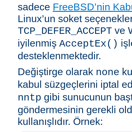
sadece
FreeBSD’nin Kabu
Linux’un soket seçenekle
ve 
TCP_DEFER_ACCEPT
iyilenmiş
işl
AcceptEx()
desteklenmektedir.
Değiştirge olarak
ku
none
kabul süzgeçlerini iptal e
gibi sunucunun başta
nntp
göndermesinin gerekli old
kullanışlıdır. Örnek: