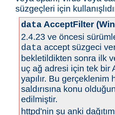
süzgeçleri için kullanışlıdı
AcceptFilter (Wi
data
2.4.23 ve öncesi sürüm
accept süzgeci ver
data
bekletildikten sonra ilk 
uç ağ adresi için tek bir
yapılır. Bu gerçeklenim 
saldırısına konu olduğun
edilmiştir.
httpd'nin şu anki dağıtıml