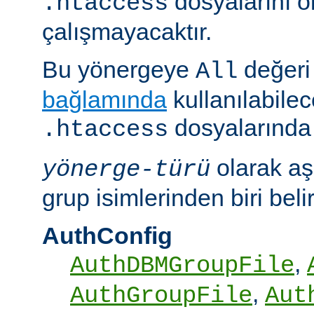
dosyalarını 
.htaccess
çalışmayacaktır.
Bu yönergeye
değeri 
All
bağlamında
kullanılabile
dosyalarında i
.htaccess
olarak aş
yönerge-türü
grup isimlerinden biri belirt
AuthConfig
,
AuthDBMGroupFile
,
AuthGroupFile
Aut