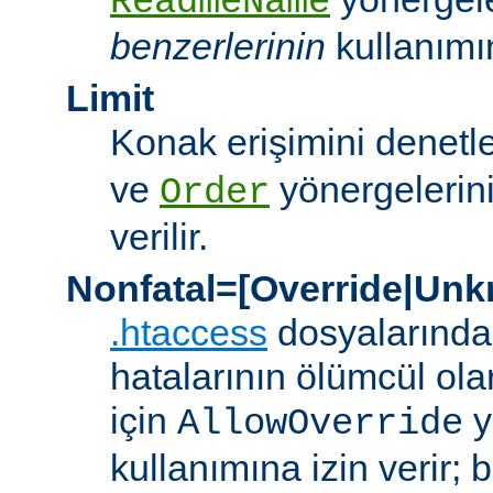
ReadmeName
benzerlerinin
kullanımına
Limit
Konak erişimini denet
ve
yönergelerini
Order
verilir.
Nonfatal=[Override|Unk
.htaccess
dosyalarında
hatalarının ölümcül ol
için
y
AllowOverride
kullanımına izin verir; 