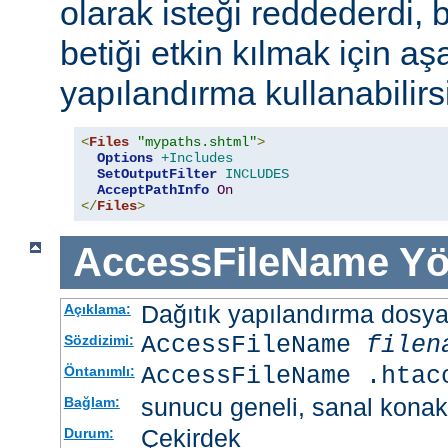
olarak isteği reddederdi, 
betiği etkin kılmak için aş
yapılandırma kullanabilirs
<
Files
"mypaths.shtml"
>
Options
+Includes
SetOutputFilter
INCLUDES
AcceptPathInfo
On
</
Files
>
AccessFileName
Yö
Dağıtık yapılandırma dosyası
Açıklama:
AccessFileName
filen
Sözdizimi:
AccessFileName .htac
Öntanımlı:
sunucu geneli, sanal konak
Bağlam:
Çekirdek
Durum: