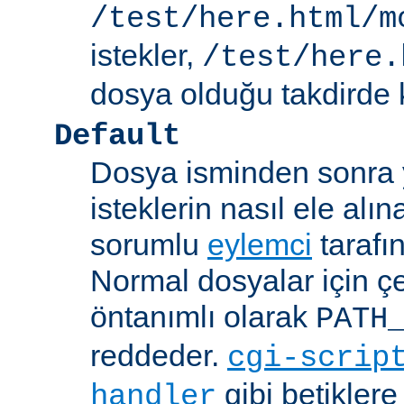
/test/here.html/m
istekler,
/test/here.
dosya olduğu takdirde k
Default
Dosya isminden sonra yo
isteklerin nasıl ele alı
sorumlu
eylemci
tarafı
Normal dosyalar için ç
öntanımlı olarak
PATH
reddeder.
cgi-scrip
gibi betikler
handler