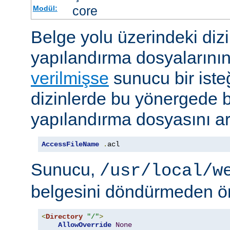
core
Modül:
Belge yolu üzerindeki dizi
yapılandırma dosyalarını
verilmişse
sunucu bir iste
dizinlerde bu yönergede be
yapılandırma dosyasını ar
AccessFileName
.
acl
Sunucu,
/usr/local/w
belgesini döndürmeden ö
<
Directory
"/"
>
AllowOverride
None