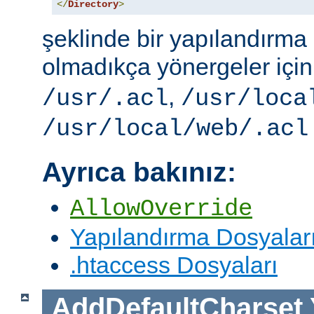
</
Directory
>
şeklinde bir yapılandırma i
olmadıkça yönergeler içi
,
/usr/.acl
/usr/loca
/usr/local/web/.acl
Ayrıca bakınız:
AllowOverride
Yapılandırma Dosyalar
.htaccess Dosyaları
AddDefaultCharset