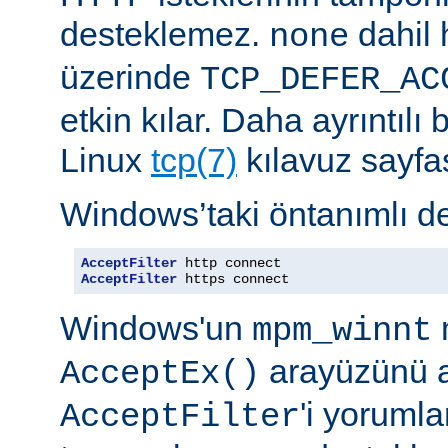
desteklemez.
dahil 
none
üzerinde
TCP_DEFER_AC
etkin kılar. Daha ayrıntılı 
Linux
tcp(7)
kılavuz sayfa
Windows’taki öntanımlı de
AcceptFilter
AcceptFilter
 https connect
Windows'un
mpm_winnt
arayüzünü a
AcceptEx()
'i yorumla
AcceptFilter