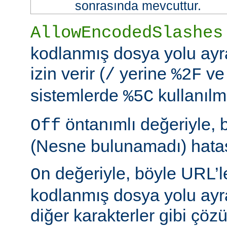
sonrasında mevcuttur.
AllowEncodedSlashes
kodlanmış dosya yolu ayr
izin verir (
yerine
ve
/
%2F
sistemlerde
kullanılm
%5C
öntanımlı değeriyle, 
Off
(Nesne bulunamadı) hatası
değeriyle, böyle URL’le
On
kodlanmış dosya yolu ayr
diğer karakterler gibi çöz