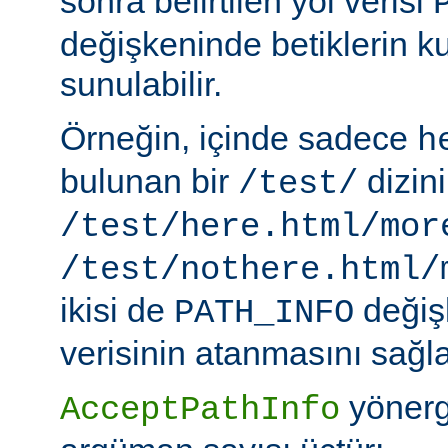
sonra belirtilen yol verisi
değişkeninde betiklerin k
sunulabilir.
Örneğin, içinde sadece
h
bulunan bir
dizin
/test/
/test/here.html/mor
/test/nothere.html/
ikisi de
değiş
PATH_INFO
verisinin atanmasını sağla
yönerg
AcceptPathInfo