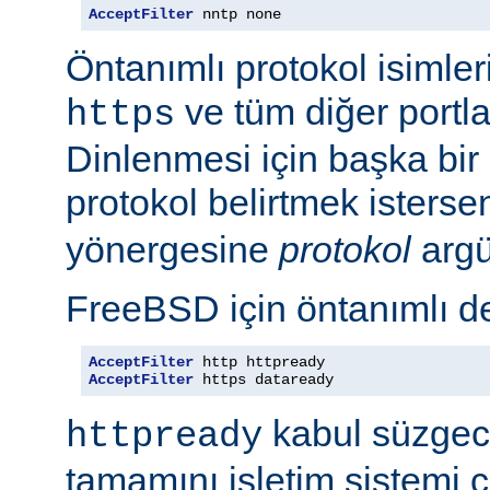
AcceptFilter
 nntp none
Öntanımlı protokol isimleri
ve tüm diğer portla
https
Dinlenmesi için başka bir po
protokol belirtmek isterse
yönergesine
protokol
argü
FreeBSD için öntanımlı de
AcceptFilter
AcceptFilter
 https dataready
kabul süzgeci
httpready
tamamını işletim sistemi ç