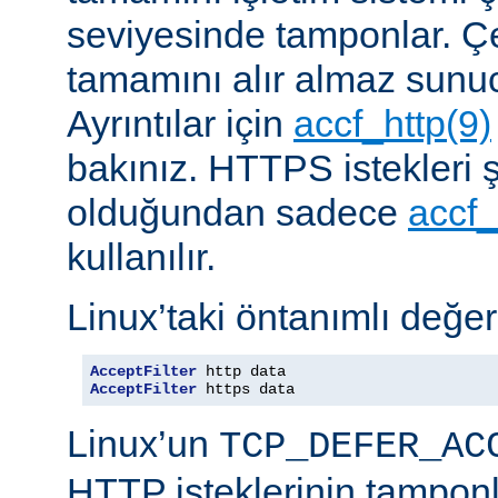
seviyesinde tamponlar. Çe
tamamını alır almaz sunu
Ayrıntılar için
accf_http(9)
bakınız. HTTPS istekleri ş
olduğundan sadece
accf_
kullanılır.
Linux’taki öntanımlı değer
AcceptFilter
AcceptFilter
 https data
Linux’un
TCP_DEFER_AC
HTTP isteklerinin tampon