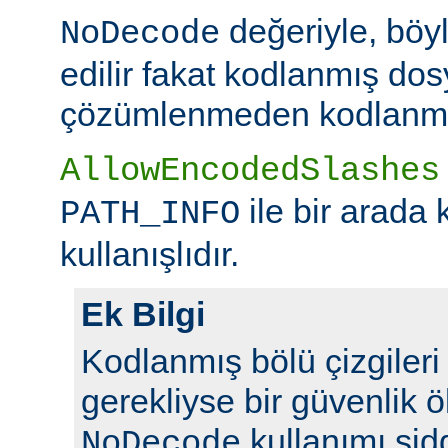
değeriyle, böy
NoDecode
edilir fakat kodlanmış dos
çözümlenmeden kodlanmış 
AllowEncodedSlashes
ile bir arada 
PATH_INFO
kullanışlıdır.
Ek Bilgi
Kodlanmış bölü çizgileri y
gerekliyse bir güvenlik ö
kullanımı şidd
NoDecode