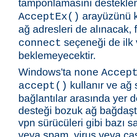
tamponlamasını destekl
arayüzünü k
AcceptEx()
ağ adresleri de alınacak, 
seçeneği de ilk 
connect
beklemeyecektir.
Windows'ta
none
Accep
kullanır ve ağ 
accept()
bağlantılar arasında yer 
desteği bozuk ağ bağdaştı
vpn sürücüleri gibi bazı s
veya spam, virus veya ca