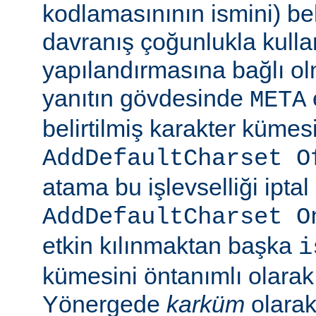
kodlamasınının ismini) beli
davranış çoğunlukla kulla
yapılandırmasına bağlı olm
yanıtın gövdesinde
META
belirtilmiş karakter kümesi
AddDefaultCharset O
atama bu işlevselliği iptal
AddDefaultCharset O
etkin kılınmaktan başka
i
kümesini öntanımlı olarak 
Yönergede
karküm
olarak 