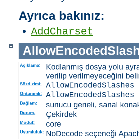
Ayrıca bakınız:
AddCharset
AllowEncodedSlas
Kodlanmış dosya yolu ayrac
Açıklama:
verilip verilmeyeceğini belir
AllowEncodedSlashes 
Sözdizimi:
AllowEncodedSlashes 
Öntanımlı:
sunucu geneli, sanal kona
Bağlam:
Çekirdek
Durum:
core
Modül:
NoDecode seçeneği Apache
Uyumluluk: