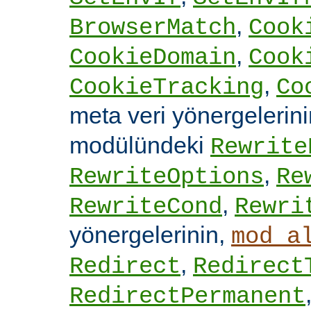
,
BrowserMatch
Cook
,
CookieDomain
Cook
,
CookieTracking
Co
meta veri yönergelerin
modülündeki
Rewrite
,
RewriteOptions
Re
,
RewriteCond
Rewri
yönergelerinin,
mod_a
,
Redirect
Redirect
RedirectPermanent