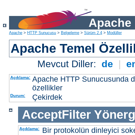
Apache 
Apache
>
HTTP Sunucusu
>
Belgeleme
>
Sürüm 2.4
>
Modüller
Apache Temel Özellik
Mevcut Diller:
de
|
e
Apache HTTP Sunucusunda da
Açıklama:
özellikler
Çekirdek
Durum:
AcceptFilter
Yönerg
Bir protokolün dinleyici soke
Açıklama: