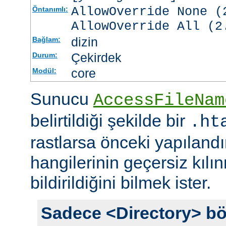
AllowOverride None (
Öntanımlı:
AllowOverride All (2
dizin
Bağlam:
Çekirdek
Durum:
core
Modül:
Sunucu
AccessFileNam
belirtildiği şekilde bir
.ht
rastlarsa önceki yapıland
hangilerinin geçersiz kıl
bildirildiğini bilmek ister.
Sadece <Directory> bö