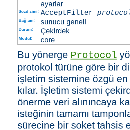
ayarlar
AcceptFilter
protoco
Sözdizimi:
sunucu geneli
Bağlam:
Çekirdek
Durum:
core
Modül:
Bu yönerge
yö
Protocol
protokol türüne göre bir d
işletim sistemine özgü en 
kılar. İşletim sistemi çekir
önerme veri alınıncaya 
isteğinin tamamı tampon
sürecine bir soket tahsis 