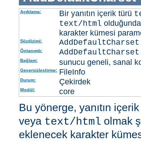
Bir yanıtın içerik türü
Açıklama:
t
olduğunda 
text/html
karakter kümesi paramet
AddDefaultCharset
Sözdizimi:
AddDefaultCharset
Öntanımlı:
sunucu geneli, sanal ko
Bağlam:
FileInfo
Geçersizleştirme:
Çekirdek
Durum:
core
Modül:
Bu yönerge, yanıtın içerik
veya
olmak şa
text/html
eklenecek karakter kümesi