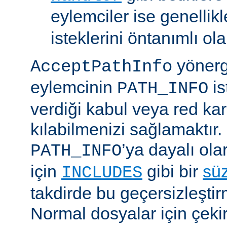
eylemciler ise genellik
isteklerini öntanımlı ol
yönerge
AcceptPathInfo
eylemcinin
is
PATH_INFO
verdiği kabul veya red kar
kılabilmenizi sağlamaktır.
’ya dayalı ola
PATH_INFO
için
gibi bir
sü
INCLUDES
takdirde bu geçersizleştir
Normal dosyalar için çek