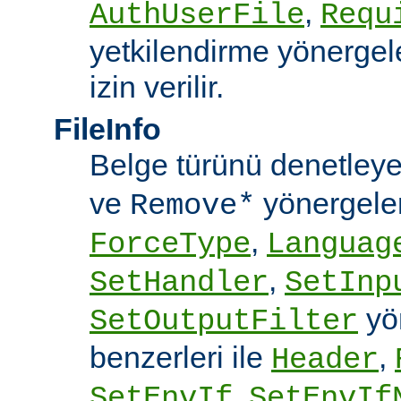
,
AuthUserFile
Requ
yetkilendirme yönergele
izin verilir.
FileInfo
Belge türünü denetley
ve
yönergele
Remove*
,
ForceType
Languag
,
SetHandler
SetInp
yön
SetOutputFilter
benzerleri ile
,
Header
,
SetEnvIf
SetEnvIf