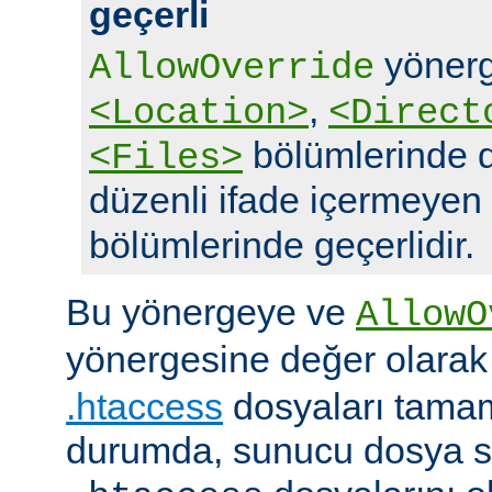
geçerli
yönerg
AllowOverride
,
<Location>
<Direct
bölümlerinde d
<Files>
düzenli ifade içermeyen
bölümlerinde geçerlidir.
Bu yönergeye ve
AllowO
yönergesine değer olara
.htaccess
dosyaları tamam
durumda, sunucu dosya si