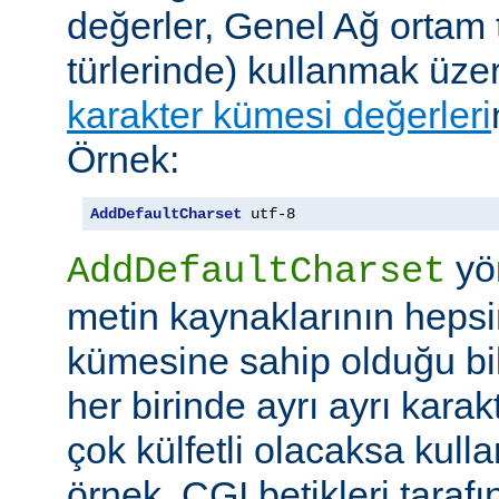
değerler, Genel Ağ ortam 
türlerinde) kullanmak üze
karakter kümesi değerleri
Örnek:
AddDefaultCharset
 utf-8
yö
AddDefaultCharset
metin kaynaklarının hepsi
kümesine sahip olduğu bil
her birinde ayrı ayrı kara
çok külfetli olacaksa kulla
örnek, CGI betikleri tarafı