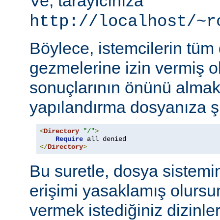
Ve, tarayıcınıza
http://localhost/~r
Böylece, istemcilerin tüm
gezmelerine izin vermiş o
sonuçlarının önünü almak
yapılandırma dosyanıza şu
<
Directory
"/"
>
Require
</
Directory
>
Bu suretle, dosya sistemi
erişimi yasaklamış olursu
vermek istediğiniz dizinle