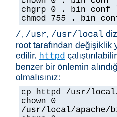
chown 0 . bin conf 
chgrp 0 . bin conf 
chmod 755 . bin con
,
,
diz
/
/usr
/usr/local
root tarafından değişiklik
edilir.
çalıştırılabil
httpd
benzer bir önlemin alınd
olmalısınız:
cp httpd /usr/local
chown 0
/usr/local/apache/b