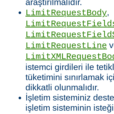
araştırılmalıdır.
,
LimitRequestBody
LimitRequestField
LimitRequestField
v
LimitRequestLine
LimitXMLRequestBo
istemci girdileri ile te
tüketimini sınırlamak iç
dikkatli olunmalıdır.
İşletim sisteminiz deste
işletim sisteminin isteğ