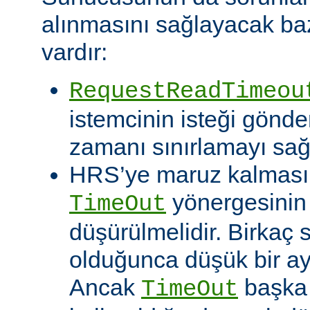
alınmasını sağlayacak baz
vardır:
RequestReadTimeou
istemcinin isteği gönde
zamanı sınırlamayı sağ
HRS’ye maruz kalması o
yönergesinin
TimeOut
düşürülmelidir. Birkaç
olduğunca düşük bir aya
Ancak
başka 
TimeOut