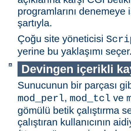
programlarını denemeye is
şartıyla.
Çoğu site yöneticisi
Scri
yerine bu yaklaşımı seçer
Devingen içerikli k
Sunucunun bir parçası gib
,
ve
mod_perl
mod_tcl
gömülü betik çalıştırma 
çalıştıran kullanıcının aidi