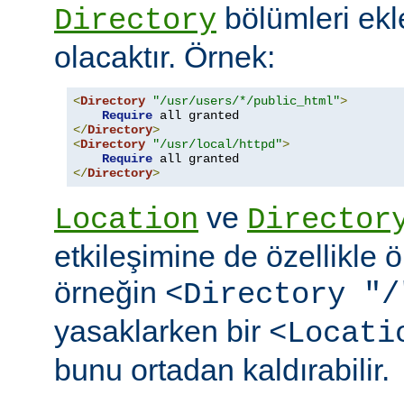
bölümleri ekl
Directory
olacaktır. Örnek:
<
Directory
"/usr/users/*/public_html"
>
Require
</
Directory
>
<
Directory
"/usr/local/httpd"
>
Require
</
Directory
>
ve
Location
Director
etkileşimine de özellikle 
örneğin
<Directory "/
yasaklarken bir
<Locati
bunu ortadan kaldırabilir.