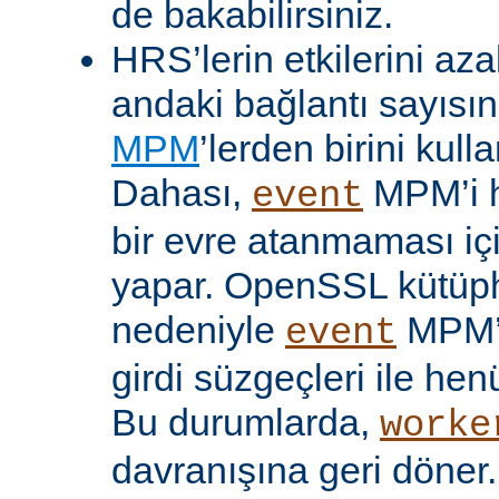
de bakabilirsiniz.
HRS’lerin etkilerini aza
andaki bağlantı sayısını
MPM
’lerden birini kulla
Dahası,
MPM’i h
event
bir evre atanmaması iç
yapar. OpenSSL kütüp
nedeniyle
MPM’
event
girdi süzgeçleri ile hen
Bu durumlarda,
worke
davranışına geri döner.