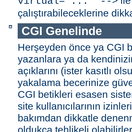
ile
virtual="..." -->
çalıştırabileceklerine dikk
CGI Genelinde
Herşeyden önce ya CGI be
yazanlara ya da kendinizi
açıklarını (ister kasıtlı ols
yakalama becerinize güv
CGI betikleri esasen sist
site kullanıcılarının izinleri
bakımdan dikkatle denenm
oldukça tehlikeli olabilirler