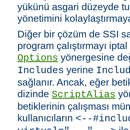
yükünü asgari düzeyde tu
yönetimini kolaylaştırmaya
Diğer bir çözüm de SSI sa
program çalıştırmayı iptal
yönergesine değ
Options
yerine
Includes
Inclu
sağlanır. Ancak, eğer bet
dizinde
yö
ScriptAlias
betiklerinin çalışması mü
kullanıcıların
<--#inclu