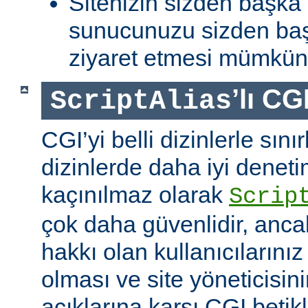
Sitenizin sizden başka 
sunucunuzu sizden baş
ziyaret etmesi mümkün 
’lı CG
ScriptAlias
CGI’yi belli dizinlerle sın
dizinlerde daha iyi denet
kaçınılmaz olarak
Scrip
çok daha güvenlidir, anca
hakkı olan kullanıcılarınız 
olması ve site yöneticisin
açıklarına karşı CGI betikl