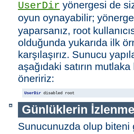
yönergesi de si
UserDir
oyun oynayabilir; yönerg
yaparsanız, root kullanıc
olduğunda yukarıda ilk ör
karşılaşırız. Sunucu yap
aşağıdaki satırın mutlaka
öneririz:
UserDir
 disabled root
Günlüklerin İzlenme
Sunucunuzda olup biteni