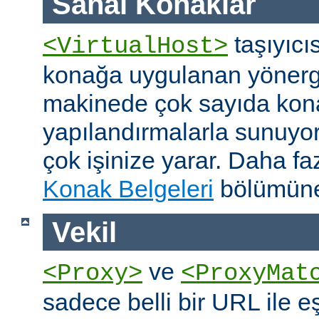
Sanal Konaklar
taşıyıcıs
<VirtualHost>
konağa uygulanan yönerge
makinede çok sayıda konağ
yapılandırmalarla sunuyor
çok işinize yarar. Daha faz
Konak Belgeleri
bölümüne
Vekil
ve
<Proxy>
<ProxyMat
sadece belli bir URL ile 