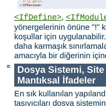
# iş görür.
</
IfVersion
>
,
<IfDefine>
<IfModul
yönergelerinin önüne "!"
koşullar için uygulanabilir
daha karmaşık sınırlamal
amacıyla bir diğerinin içind
Dosya Sistemi, Site
Mantıksal İfadeler
En sık kullanılan yapılan
taşıyıcıları dosya sistemi