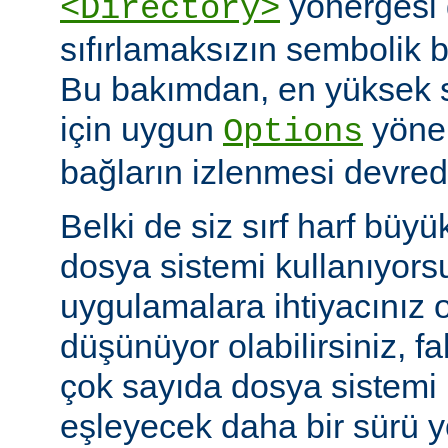
yönergesi 
<Directory>
sıfırlamaksızın sembolik ba
Bu bakımdan, en yüksek 
için uygun
yöner
Options
bağların izlenmesi devredış
Belki de siz sırf harf büyü
dosya sistemi kullanıyors
uygulamalara ihtiyacınız 
düşünüyor olabilirsiniz, fa
çok sayıda dosya sistem
eşleyecek daha bir sürü 