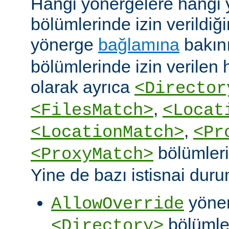
Hangi yönergelere hangi 
bölümlerinde izin verildiğ
yönerge
bağlamına
bakın
bölümlerinde izin verilen
olarak ayrıca
<Director
,
<FilesMatch>
<Locat
,
<LocationMatch>
<Pr
bölümlerin
<ProxyMatch>
Yine de bazı istisnai duru
yöner
AllowOverride
bölümler
<Directory>