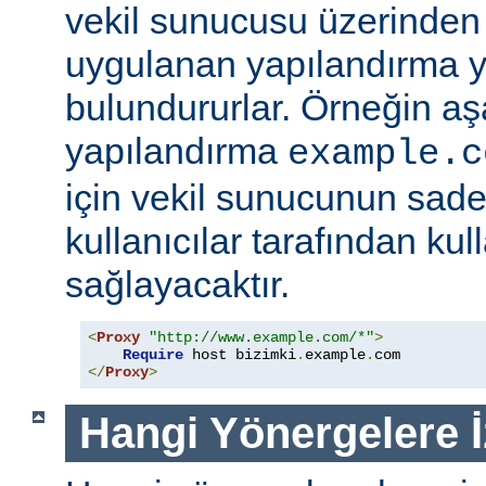
vekil sunucusu üzerinden e
uygulanan yapılandırma y
bulundururlar. Örneğin aş
yapılandırma
example.c
için vekil sunucunun sad
kullanıcılar tarafından kul
sağlayacaktır.
<
Proxy
"http://www.example.com/*"
>
Require
 host bizimki
.
example
.
</
Proxy
>
Hangi Yönergelere İ