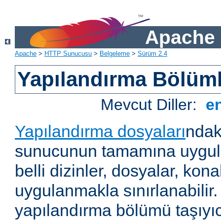
Apache 
Apache
>
HTTP Sunucusu
>
Belgeleme
>
Sürüm 2.4
Yapılandırma Bölüml
Mevcut Diller:
e
Yapılandırma dosyaları
ndak
sunucunun tamamına uygul
belli dizinler, dosyalar, ko
uygulanmakla sınırlanabilir
yapılandırma bölümü taşıyıc