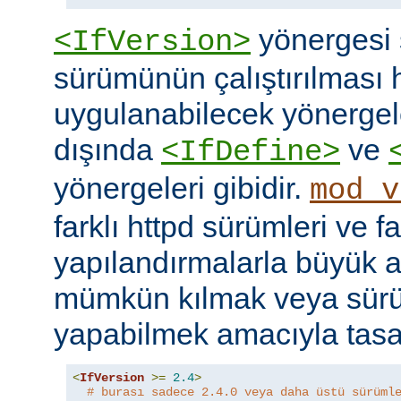
yönergesi 
<IfVersion>
sürümünün çalıştırılması 
uygulanabilecek yönergele
dışında
ve
<IfDefine>
yönergeleri gibidir.
mod_v
farklı httpd sürümleri ve fa
yapılandırmalarla büyük a
mümkün kılmak veya sür
yapabilmek amacıyla tasar
<
IfVersion
>=
2.4
>
# burası sadece 2.4.0 veya daha üstü sürüml