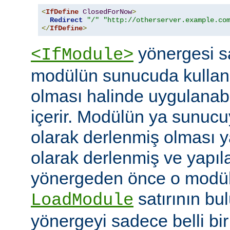
<
IfDefine
ClosedForNow
>
Redirect
"/"
"http://otherserver.example.co
</
IfDefine
>
yönergesi sa
<IfModule>
modülün sunucuda kullanı
olması halinde uygulanab
içerir. Modülün ya sunucuy
olarak derlenmiş olması 
olarak derlenmiş ve yapı
yönergeden önce o modüle 
satırının bu
LoadModule
yönergeyi sadece belli bi