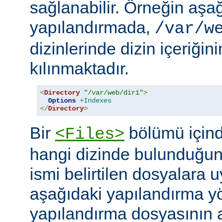
sağlanabilir. Örneğin aşa
yapılandırmada,
/var/w
dizinlerinde dizin içeriğin
kılınmaktadır.
<
Directory
"/var/web/dir1"
>
Options
+Indexes
</
Directory
>
Bir
bölümü içind
<Files>
hangi dizinde bulunduğun
ismi belirtilen dosyalara 
aşağıdaki yapılandırma y
yapılandırma dosyasının