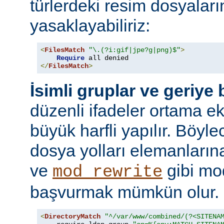
türlerdeki resim dosyaları
yasaklayabiliriz:
<
FilesMatch
"\.(?i:gif|jpe?g|png)$"
>
Require
</
FilesMatch
>
İsimli gruplar ve geriye
düzenli ifadeler ortama ekl
büyük harfli yapılır. Böyl
dosya yolları elemanları
ve
gibi mo
mod_rewrite
başvurmak mümkün olur.
<
DirectoryMatch
"^/var/www/combined/(?<SITENA