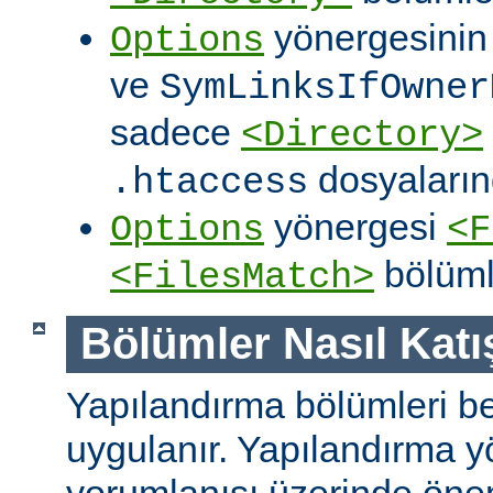
yönergesini
Options
ve
SymLinksIfOwner
sadece
<Directory>
dosyalarınd
.htaccess
yönergesi
Options
<F
bölüml
<FilesMatch>
Bölümler Nasıl Katışt
Yapılandırma bölümleri bell
uygulanır. Yapılandırma y
yorumlanışı üzerinde önem