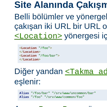
Site Alanında Çakış
Belli bölümler ve yönergel
çakışan iki URL bir URL ol
yönergesi iç
<Location>
<
Location
"/foo"
>
</
Location
>
<
Location
"/foo/bar"
>
</
Location
>
Diğer yandan
<Takma a
eşlenir:
Alias
"/foo/bar"
"/srv/www/uncommon/bar"
Alias
"/foo"
"/srv/www/common/foo"