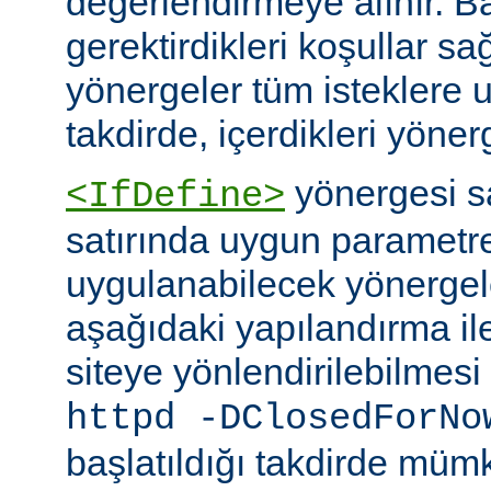
değerlendirmeye alınır. B
gerektirdikleri koşullar sa
yönergeler tüm isteklere u
takdirde, içerdikleri yönerg
yönergesi 
<IfDefine>
satırında uygun parametr
uygulanabilecek yönergeler
aşağıdaki yapılandırma ile
siteye yönlendirilebilmes
httpd -DClosedForNo
başlatıldığı takdirde müm