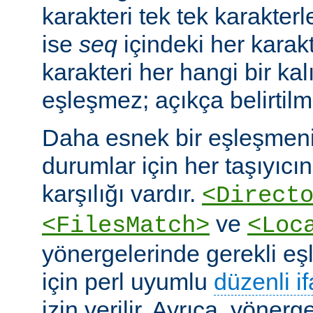
karakteri tek tek karakterle
ise
seq
içindeki her karakte
karakteri her hangi bir kalı
eşleşmez; açıkça belirtilm
Daha esnek bir eşleşmeni
durumlar için her taşıyıcın
karşılığı vardır.
<Direct
ve
<FilesMatch>
<Loc
yönergelerinde gerekli e
için perl uyumlu
düzenli i
izin verilir. Ayrıca, yöner