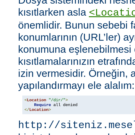
Dosya sistemindeki nesne
kısıtlarken asla
<Locati
önemlidir. Bunun sebebi fa
konumlarının (URL’ler) ay
konumuna eşlenebilmesi d
kısıtlamalarınızın etrafın
izin vermesidir. Örneğin, 
yapılandırmayı ele alalım:
<
Location
"/dir/"
>
Require
</
Location
>
http://siteniz.mese