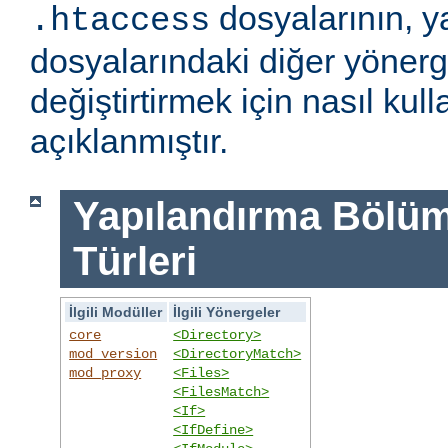
dosyalarının, y
.htaccess
dosyalarındaki diğer yönerge
değiştirtirmek için nasıl kull
açıklanmıştır.
Yapılandırma Bölümü
Türleri
İlgili Modüller
İlgili Yönergeler
core
<Directory>
mod_version
<DirectoryMatch>
mod_proxy
<Files>
<FilesMatch>
<If>
<IfDefine>