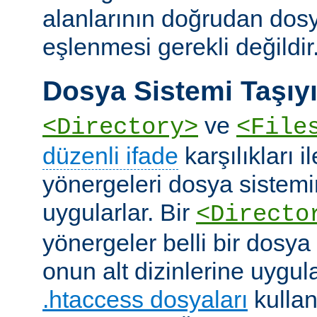
alanlarının doğrudan dos
eşlenmesi gerekli değildir
Dosya Sistemi Taşıyı
ve
<Directory>
<File
düzenli ifade
karşılıkları i
yönergeleri dosya sistemi
uygularlar. Bir
<Directo
yönergeler belli bir dosya
onun alt dizinlerine uygula
.htaccess dosyaları
kullan