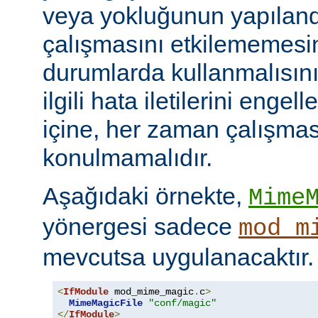
veya yokluğunun yapılan
çalışmasını etkilememesini
durumlarda kullanmalısını
ilgili hata iletilerini engel
içine, her zaman çalışmas
konulmamalıdır.
Aşağıdaki örnekte,
Mime
yönergesi sadece
mod_m
mevcutsa uygulanacaktır.
<
IfModule
 mod_mime_magic
.
c
>
MimeMagicFile
"conf/magic"
</
IfModule
>