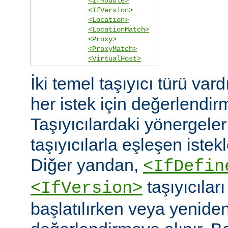
<IfModule>
<IfVersion>
<Location>
<LocationMatch>
<Proxy>
<ProxyMatch>
<VirtualHost>
İki temel taşıyıcı türü vard
her istek için değerlendirm
Taşıyıcılardaki yönergele
taşıyıcılarla eşleşen istekl
Diğer yandan,
<IfDefin
taşıyıcıla
<IfVersion>
başlatılırken veya yeniden