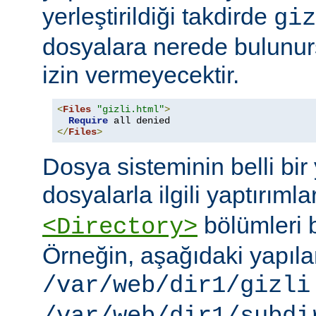
yerleştirildiği takdirde
giz
dosyalara nerede bulunur
izin vermeyecektir.
<
Files
"gizli.html"
>
Require
</
Files
>
Dosya sisteminin belli bir 
dosyalarla ilgili yaptırımla
bölümleri bi
<Directory>
Örneğin, aşağıdaki yapıl
/var/web/dir1/gizli