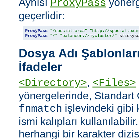
Aynısı
yönerge
ProxyPass
geçerlidir:
ProxyPass
"/special-area"
"http://special.exa
ProxyPass
"/"
"balancer://mycluster/"
 stickys
Dosya Adı Şablonları
İfadeler
,
<Directory>
<Files>
yönergelerinde, Standart
işlevindeki gibi
fnmatch
ismi kalıpları kullanılabilir
herhangi bir karakter dizis