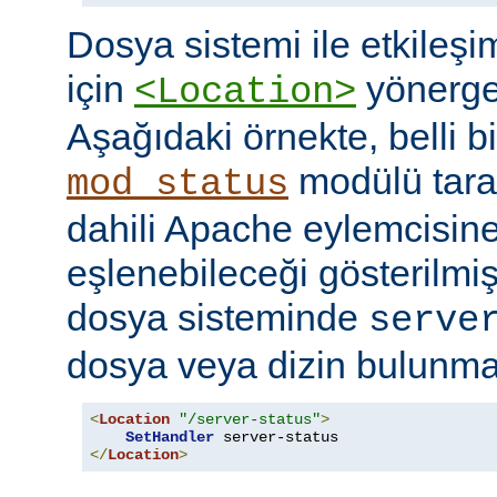
Dosya sistemi ile etkileş
için
yönerges
<Location>
Aşağıdaki örnekte, belli b
modülü tara
mod_status
dahili Apache eylemcisine
eşlenebileceği gösterilmişt
dosya sisteminde
serve
dosya veya dizin bulunması
<
Location
"/server-status"
>
SetHandler
</
Location
>