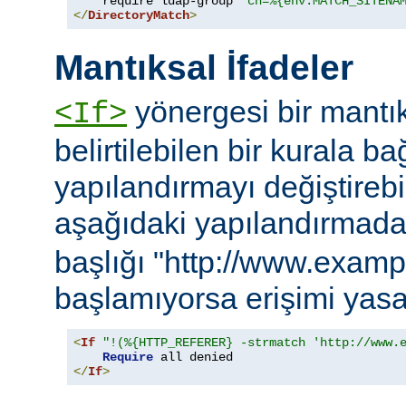
    require ldap-group 
"cn=%{env:MATCH_SITENA
</
DirectoryMatch
>
Mantıksal İfadeler
yönergesi bir mantık
<If>
belirtilebilen bir kurala ba
yapılandırmayı değiştirebil
aşağıdaki yapılandırmad
başlığı "http://www.examp
başlamıyorsa erişimi yasa
<
If
"!(%{HTTP_REFERER} -strmatch 'http://www.
Require
</
If
>