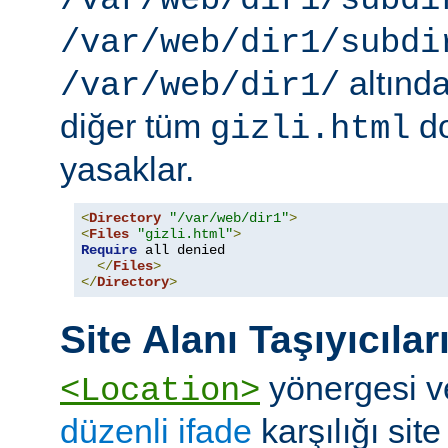
/var/web/dir1/subdi
/var/web/dir1/subdi
altınd
/var/web/dir1/
diğer tüm
do
gizli.html
yasaklar.
<
Directory
"/var/web/dir1"
>
<
Files
"gizli.html"
>
Require
 all denied

</
Files
>
</
Directory
>
Site Alanı Taşıyıcılar
yönergesi v
<Location>
düzenli ifade
karşılığı site