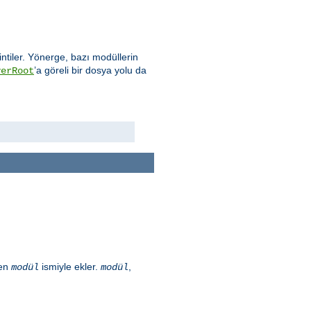
intiler. Yönerge, bazı modüllerin
’a göreli bir dosya yolu da
verRoot
len
ismiyle ekler.
,
modül
modül