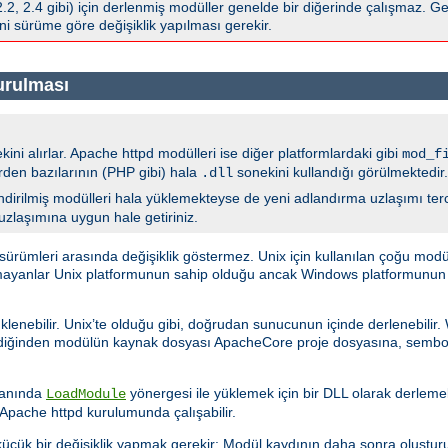
 2.4 gibi) için derlenmiş modüller genelde bir diğerinde çalışmaz. Gen
i sürüme göre değişiklik yapılması gerekir.
urulması
ini alırlar. Apache httpd modülleri ise diğer platformlardaki gibi
mod_f
erden bazılarının (PHP gibi) hala
sonekini kullandığı görülmektedir.
.dll
dirilmiş modülleri hala yüklemekteyse de yeni adlandırma uzlaşımı tercih
 uzlaşımına uygun hale getiriniz.
ümleri arasında değişiklik göstermez. Unix için kullanılan çoğu modü
şmayanlar Unix platformunun sahip olduğu ancak Windows platformunun sa
klenebilir. Unix’te olduğu gibi, doğrudan sunucunun içinde derlenebilir
ediğinden modülün kaynak dosyası ApacheCore proje dosyasına, sembol
a anında
yönergesi ile yüklemek için bir DLL olarak derlemekt
LoadModule
pache httpd kurulumunda çalışabilir.
üçük bir değişiklik yapmak gerekir: Modül kaydının daha sonra oluştur