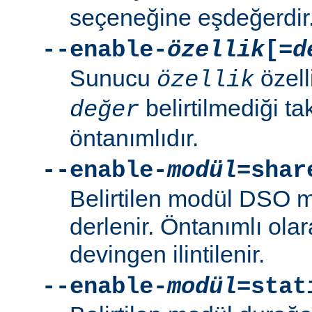
seçeneğine eşdeğerdir
--enable-
özellik
[=
d
Sunucu
özell
özellik
belirtilmediği t
değer
öntanımlıdır.
--enable-
modül
=shar
Belirtilen modül DSO 
derlenir. Öntanımlı ola
devingen ilintilenir.
--enable-
modül
=stat