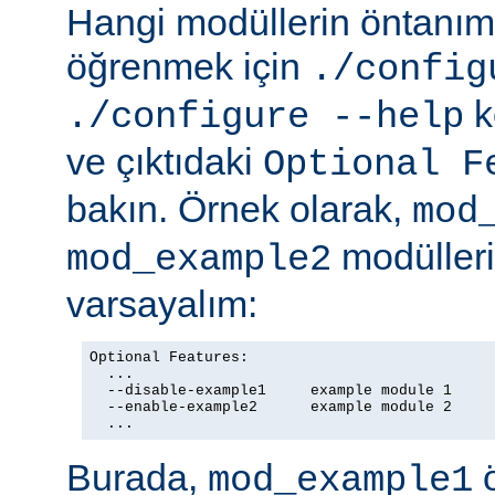
Hangi modüllerin öntanıml
öğrenmek için
./config
k
./configure --help
ve çıktıdaki
Optional F
bakın. Örnek olarak,
mod
modülleriy
mod_example2
varsayalım:
Optional Features:

  ...

  --disable-example1     example module 1

  --enable-example2      example module 2

  ...
Burada,
ö
mod_example1