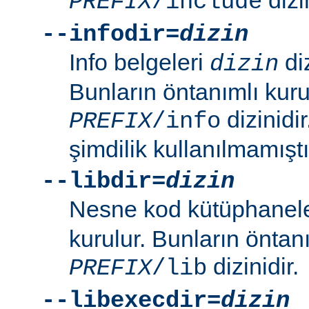
PREFIX
/include
--infodir=
dizin
Info belgeleri
diz
dizin
Bunların öntanımlı kuru
dizinidi
PREFIX
/info
şimdilik kullanılmamıştı
--libdir=
dizin
Nesne kod kütüphanel
kurulur. Bunların öntan
dizinidir.
PREFIX
/lib
--libexecdir=
dizin