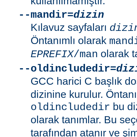
kullanılmamıştır.
--mandir=
dizin
Kılavuz sayfaları
dizi
Öntanımlı olarak
mand
olarak t
EPREFIX
/man
--oldincludedir=
diz
GCC harici C başlık do
dizinine kurulur. Öntan
bu di
oldincludedir
olarak tanımlar. Bu se
tarafından atanır ve şim