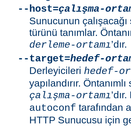
--host=
çalışma-orta
Sunucunun çalışacağı 
türünü tanımlar. Öntanı
’dır.
derleme-ortamı
--target=
hedef-orta
Derleyicileri
hedef-or
yapılandırır. Öntanımlı 
’dır
çalışma-ortamı
tarafından 
autoconf
HTTP Sunucusu için ger