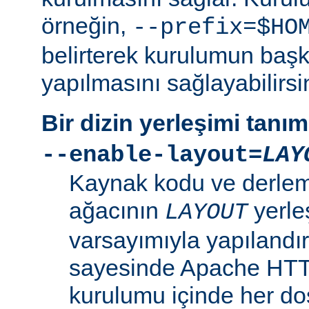
örneğin,
--prefix=$HO
belirterek kurulumun başk
yapılmasını sağlayabilirsi
Bir dizin yerleşimi tanı
--enable-layout=
LAY
Kaynak kodu ve derleme
ağacının
yerle
LAYOUT
varsayımıyla yapılandır
sayesinde Apache HT
kurulumu içinde her dosy