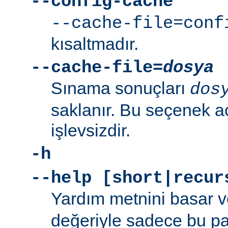
--config-cache
--cache-file=conf
kısaltmadır.
--cache-file=
dosya
Sınama sonuçları
dos
saklanır. Bu seçenek aç
işlevsizdir.
-h
--help [short|recur
Yardım metnini basar v
değeriyle sadece bu p