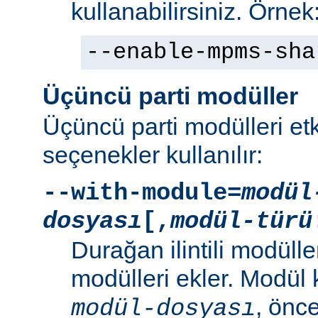
kullanabilirsiniz. Örnek
--enable-mpms-sha
Üçüncü parti modüller
Üçüncü parti modülleri etk
seçenekler kullanılır:
--with-module=
modül
dosyası
[,
modül-türü
Durağan ilintili modüller
modülleri ekler. Modül
, önc
modül-dosyası