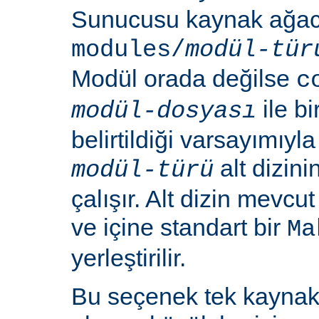
Sunucusu kaynak ağacı
modules/
modül-tür
Modül orada değilse
c
ile b
modül-dosyası
belirtildiği varsayımıy
alt dizin
modül-türü
çalışır. Alt dizin mevcu
ve içine standart bir
Ma
yerleştirilir.
Bu seçenek tek kayna