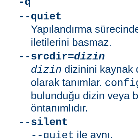
-q
--quiet
Yapılandırma sürecin
iletilerini basmaz.
--srcdir=
dizin
dizinini kaynak 
dizin
olarak tanımlar.
confi
bulunduğu dizin veya bi
öntanımlıdır.
--silent
ile aynı.
--quiet