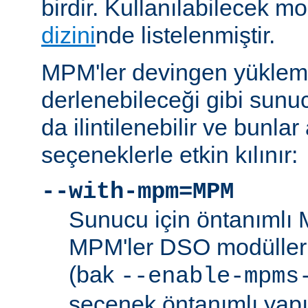
birdir. Kullanılabilecek m
dizini
nde listelenmiştir.
MPM'ler devingen yüklem
derlenebileceği gibi sunu
da ilintilenebilir ve bunla
seçeneklerle etkin kılınır:
--with-mpm=MPM
Sunucu için öntanımlı 
MPM'ler DSO modülleri
(bak
--enable-mpms
seçenek öntanımlı yap