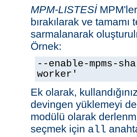
MPM-LISTESİ
MPM'leri
bırakılarak ve tamamı te
sarmalanarak oluşturulm
Örnek:
--enable-mpms-sha
worker'
Ek olarak, kullandığını
devingen yüklemeyi d
modülü olarak derlenmi
seçmek için
anaht
all