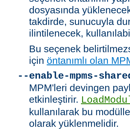
dosyasında yüklenecek
takdirde, sunucuyla du
ilintilenecek, kullanılab
Bu seçenek belirtilmezs
için
öntanımlı olan MP
--enable-mpms-share
MPM'leri devingen payl
etkinleştirir.
LoadModu
kullanılarak bu modülle
olarak yüklenmelidir.