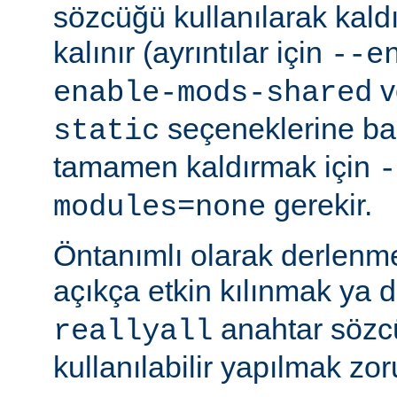
sözcüğü kullanılarak kald
kalınır (ayrıntılar için
--e
v
enable-mods-shared
seçeneklerine bak
static
tamamen kaldırmak için
-
gerekir.
modules=none
Öntanımlı olarak derlenm
açıkça etkin kılınmak ya 
anahtar sözcü
reallyall
kullanılabilir yapılmak zor