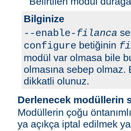
Belirtilen modül durağan 
Bilginize
seç
--enable-
filanca
betiğinin
configure
fi
modül var olmasa bile b
olmasına sebep olmaz.
dikkatli olunuz.
Derlenecek modüllerin 
Modüllerin çoğu öntanımlı
ya açıkça iptal edilmek y