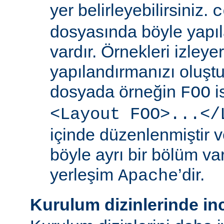
yer belirleyebilirsiniz.
c
dosyasında böyle yapıl
vardır. Örnekleri izleye
yapılandırmanızı oluştur
dosyada örneğin
i
FOO
<Layout FOO>...</
içinde düzenlenmiştir v
böyle ayrı bir bölüm va
yerleşim
’dir.
Apache
Kurulum dizinlerinde in