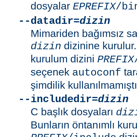
dosyalar
EPREFIX
/bi
--datadir=
dizin
Mimariden bağımsız sal
dizinine kurulur
dizin
kurulum dizini
PREFIX
seçenek
tar
autoconf
şimdilik kullanılmamıştı
--includedir=
dizin
C başlık dosyaları
diz
Bunların öntanımlı kuru
dizin