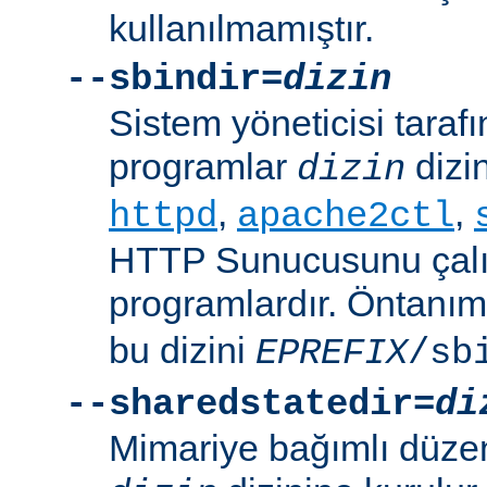
kullanılmamıştır.
--sbindir=
dizin
Sistem yöneticisi tarafı
programlar
dizin
dizin
,
,
httpd
apache2ctl
HTTP Sunucusunu çalış
programlardır. Öntanım
bu dizini
EPREFIX
/sb
--sharedstatedir=
di
Mimariye bağımlı düzenl