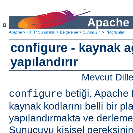
Apache 
Apache
>
HTTP Sunucusu
>
Belgeleme
>
Sürüm 2.4
>
Programlar
configure - kaynak a
yapılandırır
Mevcut Dill
betiği, Apach
configure
kaynak kodlarını belli bir pla
yapılandırmakta ve derlemekt
Sunucuyu kişisel gereksini