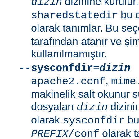
dizinine kurulur
dizin
bu d
sharedstatedir
olarak tanımlar. Bu se
tarafından atanır ve şim
kullanılmamıştır.
--sysconfdir=
dizin
,
apache2.conf
mime
makinelik salt okunur 
dosyaları
dizini
dizin
olarak
bu 
sysconfdir
olarak t
PREFIX
/conf