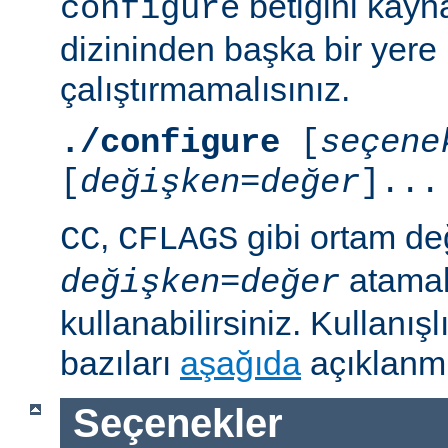
betiğini kayn
configure
dizininden başka bir yere
çalıştırmamalısınız.
./configure
[
seçene
[
değişken=değer
]...
,
gibi ortam de
CC
CFLAGS
atamal
değişken
=
değer
kullanabilirsiniz. Kullanış
bazıları
aşağıda
açıklanmı
Seçenekler