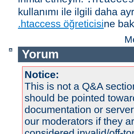
kullanımı ile ilgili daha ayrı
.htaccess öğreticisi
ne bak
Me
Yorum
Notice:
This is not a Q&A sect
should be pointed towar
documentation or serve
our moderators if they a
considered invalid/off-t