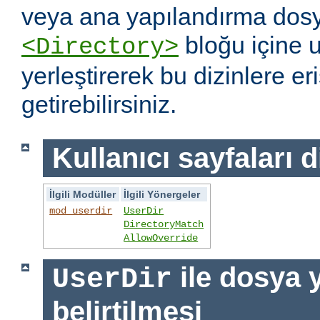
veya ana yapılandırma dosy
bloğu içine 
<Directory>
yerleştirerek bu dizinlere er
getirebilirsiniz.
Kullanıcı sayfaları d
İlgili Modüller
İlgili Yönergeler
mod_userdir
UserDir
DirectoryMatch
AllowOverride
ile dosya 
UserDir
belirtilmesi