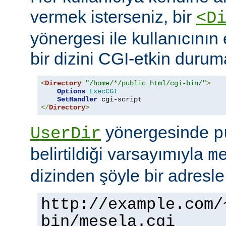
vermek isterseniz, bir
<D
yönergesi ile kullanıcının 
bir dizini CGI-etkin duruma
<
Directory
"/home/*/public_html/cgi-bin/"
>
Options
ExecCGI
SetHandler
</
Directory
>
yönergesinde
UserDir
p
belirtildiği varsayımıyla
m
dizinden şöyle bir adresle
http://example.com/
bin/mesela.cgi