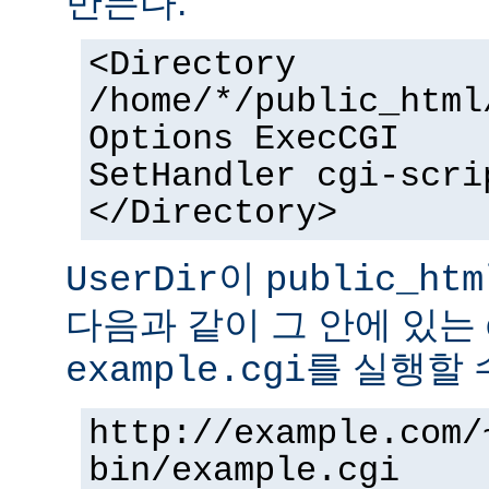
만든다.
<Directory
/home/*/public_html
Options ExecCGI
SetHandler cgi-scri
</Directory>
이
UserDir
public_htm
다음과 같이 그 안에 있는 
를 실행할 
example.cgi
http://example.com/
bin/example.cgi