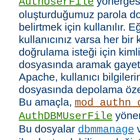
yönerges
AuthUserFile
oluşturduğumuz parola do
belirtmek için kullanılır. 
kullanıcınız varsa her bir 
doğrulama isteği için kimlik
dosyasında aramak gayet 
Apache, kullanıcı bilgilerin
dosyasında depolama özell
Bu amaçla,
mod_authn_
yönerg
AuthDBMUserFile
Bu dosyalar
dbmmanage