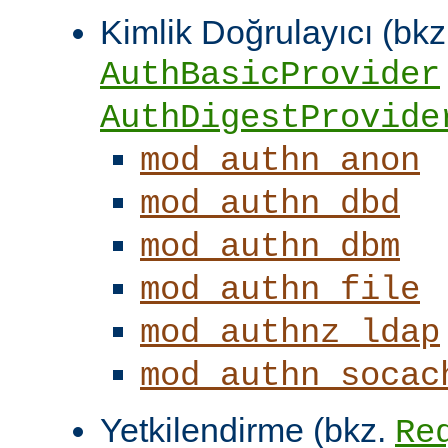
Kimlik Doğrulayıcı (bkz
AuthBasicProvider
AuthDigestProvide
mod_authn_anon
mod_authn_dbd
mod_authn_dbm
mod_authn_file
mod_authnz_ldap
mod_authn_socac
Yetkilendirme (bkz.
Re