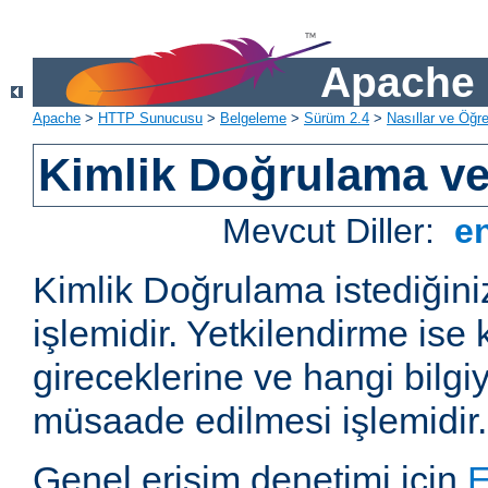
Apache 
Apache
>
HTTP Sunucusu
>
Belgeleme
>
Sürüm 2.4
>
Nasıllar ve Öğret
Kimlik Doğrulama ve
Mevcut Diller:
e
Kimlik Doğrulama istediğiniz
işlemidir. Yetkilendirme ise 
gireceklerine ve hangi bilgi
müsaade edilmesi işlemidir.
Genel erişim denetimi için
E