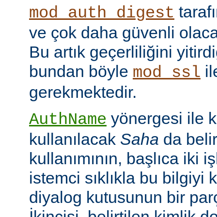
taraf
mod_auth_digest
ve çok daha güvenli olac
Bu artık geçerliliğini yitir
bundan böyle
il
mod_ssl
gerekmektedir.
yönergesi ile 
AuthName
kullanılacak
Saha
da belir
kullanımının, başlıca iki işl
istemci sıklıkla bu bilgiyi 
diyalog kutusunun bir par
İkincisi, belirtilen kimlik 