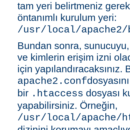
tam yeri belirtmeniz gere
öntanımlı kurulum yeri:
/usr/local/apache2/
Bundan sonra, sunucuyu, 
ve kimlerin erişim izni ol
için yapılandıracaksınız. 
dosyasını
apache2.conf
bir
dosyası k
.htaccess
yapabilirsiniz. Örneğin,
/usr/local/apache/h
dizinini korumayı amaçlıy