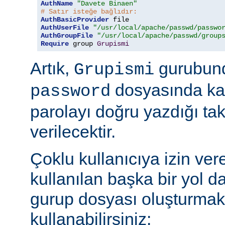
AuthName
"Davete Binaen"
# Satır isteğe bağlıdır:
AuthBasicProvider
AuthUserFile
"/usr/local/apache/passwd/passwo
AuthGroupFile
"/usr/local/apache/passwd/group
Require
 group 
Grupismi
Artık,
gurubund
Grupismi
dosyasında kay
password
parolayı doğru yazdığı tak
verilecektir.
Çoklu kullanıcıya izin ver
kullanılan başka bir yol d
gurup dosyası oluşturmak
kullanabilirsiniz: