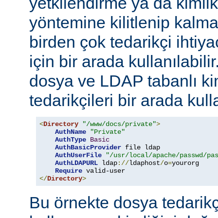
yetkilendirme ya da kimli
yöntemine kilitlenip kalm
birden çok tedarikçi ihti
için bir arada kullanılabil
dosya ve LDAP tabanlı ki
tedarikçileri bir arada kull
<
Directory
"/www/docs/private"
>
AuthName
"Private"
AuthType
Basic
AuthBasicProvider
 file ldap

AuthUserFile
"/usr/local/apache/passwd/pa
AuthLDAPURL
 ldap
://
ldaphost
/
o
=
yourorg

Require
</
Directory
>
Bu örnekte dosya tedarikçi