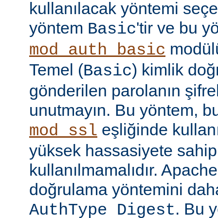
kullanılacak yöntemi seçe
yöntem
'tir ve bu 
Basic
modülü
mod_auth_basic
Temel (
) kimlik do
Basic
gönderilen parolanın şifr
unutmayın. Bu yöntem, bu
eşliğinde kullan
mod_ssl
yüksek hassasiyete sahip b
kullanılmamalıdır. Apache
doğrulama yöntemini daha
. Bu 
AuthType Digest