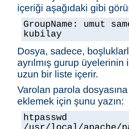
içeriği aşağıdaki gibi görü
GroupName: umut sam
kubilay
Dosya, sadece, boşluklarl
ayrılmış gurup üyelerinin
uzun bir liste içerir.
Varolan parola dosyasına b
eklemek için şunu yazın:
htpasswd
/usr/local/apache/p