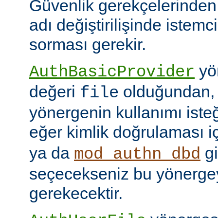
Güvenlik gerekçelerinden
adı değiştirilişinde istem
sorması gerekir.
yön
AuthBasicProvider
değeri
olduğundan,
file
yönergenin kullanımı isteğ
eğer kimlik doğrulaması i
ya da
gi
mod_authn_dbd
seçecekseniz bu yönerge
gerekecektir.