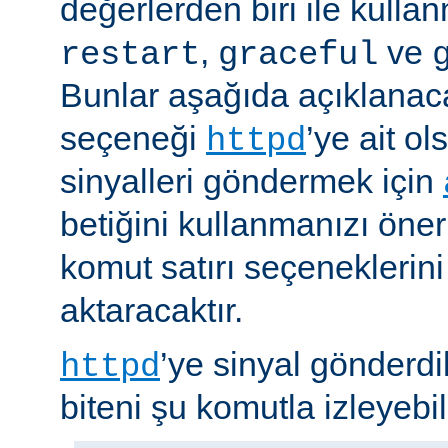
değerlerden biri ile kulla
,
ve
restart
graceful
Bunlar aşağıda açıklanaca
seçeneği
’ye ait o
httpd
sinyalleri göndermek için
betiğini kullanmanızı öner
komut satırı seçeneklerin
aktaracaktır.
’ye sinyal gönderdi
httpd
biteni şu komutla izleyebili