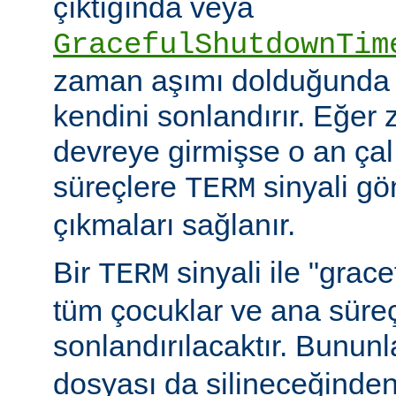
çıktığında veya
GracefulShutdownTim
zaman aşımı dolduğunda 
kendini sonlandırır. Eğer
devreye girmişse o an ça
süreçlere
sinyali g
TERM
çıkmaları sağlanır.
Bir
sinyali ile "grac
TERM
tüm çocuklar ve ana sür
sonlandırılacaktır. Bununla
dosyası da silineceğinden