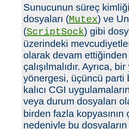
Sunucunun süreç kimliğin
dosyaları (
) ve Un
Mutex
(
) gibi dosy
ScriptSock
üzerindeki mevcudiyetle
olarak devam ettiğinde
çalışılmalıdır. Ayrıca, bi
yönergesi, üçüncü parti 
kalıcı CGI uygulamalarına 
veya durum dosyaları ola
birden fazla kopyasının 
nedeniyle bu dosyaların