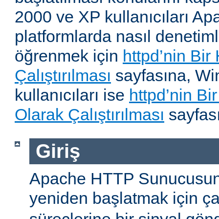
2000 ve XP kullanıcıları A
platformlarda nasıl denetiml
öğrenmek için
httpd’nin Bir
Çalıştırılması
sayfasına, W
kullanıcıları ise
httpd’nin B
Olarak Çalıştırılması
sayfası
Giriş
Apache HTTP Sunucusun
yeniden başlatmak için ç
süreçlerine bir sinyal gön