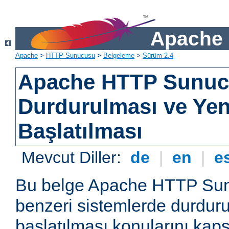
Apache 
Apache
>
HTTP Sunucusu
>
Belgeleme
>
Sürüm 2.4
Apache HTTP Sunu
Durdurulması ve Ye
Başlatılması
Mevcut Diller:
de
|
en
|
e
Bu belge Apache HTTP Su
benzeri sistemlerde durdur
başlatılması konularını kap