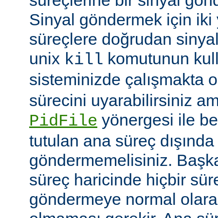
Sinyal göndermek için iki yo
süreçlere doğrudan sinya
unix
komutunun kulla
kill
sisteminizde çalışmakta o
sürecini uyarabilirsiniz a
yönergesi ile be
PidFile
tutulan ana süreç dışında 
göndermemelisiniz. Başka 
süreç haricinde hiçbir sür
göndermeye normal olarak