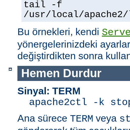
tail -f
/usr/local/apache2/
Bu örnekleri, kendi
Serv
yönergelerinizdeki ayarla
değiştirdikten sonra kullan
Hemen Durdur
Sinyal: TERM
apache2ctl -k sto
Ana sürece
veya
TERM
s