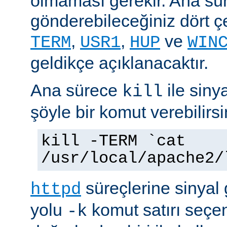
olmaması gerekir. Ana sü
gönderebileceğiniz dört çe
,
,
ve
TERM
USR1
HUP
WIN
geldikçe açıklanacaktır.
Ana sürece
ile siny
kill
şöyle bir komut verebilirsi
kill -TERM `cat
/usr/local/apache2/
süreçlerine sinyal
httpd
yolu
komut satırı seçe
-k