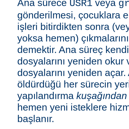
Ana sürece
veya
USR1
g
gönderilmesi, çocuklara e
işleri bitirdikten sonra (v
yoksa hemen) çıkmaların
demektir. Ana süreç kend
dosyalarını yeniden okur 
dosyalarını yeniden açar.
öldürdüğü her sürecin yer
yapılandırma
kuşağından
hemen yeni isteklere hiz
başlanır.