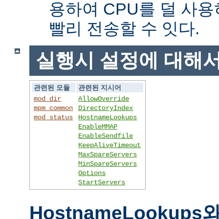
용하여 CPU를 덜 사용
빨리 전송할 수 잇다.
실행시 설정에 대해
관련된 모듈
관련된 지시어
mod_dir
AllowOverride
mpm_common
DirectoryIndex
mod_status
HostnameLookups
EnableMMAP
EnableSendfile
KeepAliveTimeout
MaxSpareServers
MinSpareServers
Options
StartServers
HostnameLookups