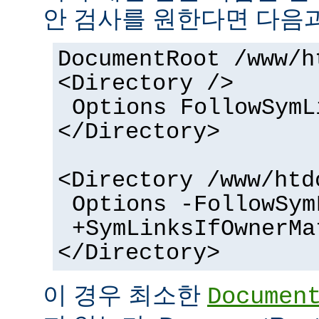
안 검사를 원한다면 다음과
DocumentRoot /www/h
<Directory />
Options FollowSymL
</Directory>
<Directory /www/htd
Options -FollowSym
+SymLinksIfOwnerMa
</Directory>
이 경우 최소한
Documen