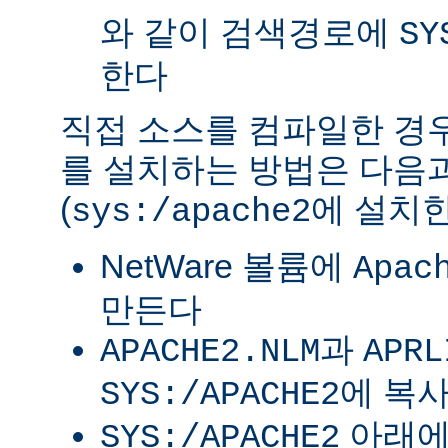
와 같이 검색경로에
SY
한다
직접 소스를 컴파일한 경우 
를 설치하는 방법은 다음
(
에 설치한
sys:/apache2
NetWare 볼륨에
Apac
만든다
과
APACHE2.NLM
APRL
에 복
SYS:/APACHE2
아래
SYS:/APACHE2