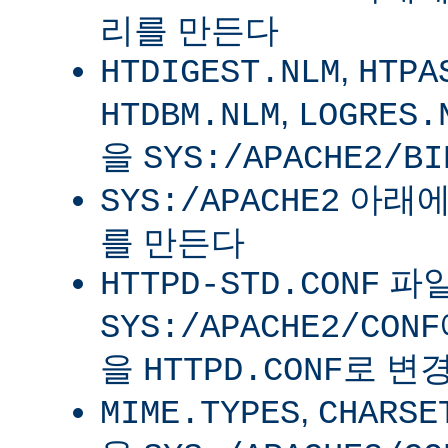
리를 만든다
,
HTDIGEST.NLM
HTPA
,
HTDBM.NLM
LOGRES.
을
SYS:/APACHE2/BI
아래
SYS:/APACHE2
를 만든다
파
HTTPD-STD.CONF
SYS:/APACHE2/CONF
을
로 변
HTTPD.CONF
,
MIME.TYPES
CHARSE