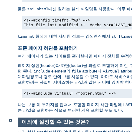
물론
대신 원하는 실제 파일명을 사용한다. 아무 
ssi.shtml
<!--#config timefmt="%D" -->
This file last modified <!--#echo var="LAST_M
형식에 대한 자세한 정보는 검색엔진에서
timefmt
strftime
표준 페이지 하단을 포함하기
여러 페이지가 있는 사이트를 관리한다면 페이지 전체를 수정하
페이지 상단(header)과 하단(footer)을 파일로 포함하여 이
면 된다.
element의
attribute나
attr
include
file
virtual
대파일경로나 경로 안에 ../를 사용할 수 없다. 아마도 서비스하
포함하려는 파일이 서비스하는 파일과 같은 서버에 있어야 한다
<!--#include virtual="/footer.html" -->
나는 보통 이 두가지를 합쳐서 포함할 페이지 하단 파일에
LAS
른 파일을 포함하는 식으로 여러번 계속 포함할 수도 있다.
이외에 설정할 수 있는 것은?
시간 형식
(설정) 외에 두가지를 더
(설정)할 수