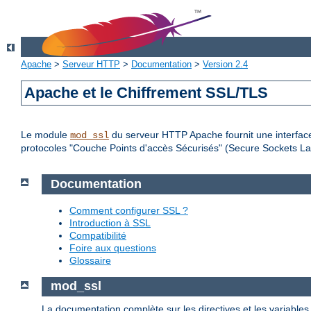
Apache
>
Serveur HTTP
>
Documentation
>
Version 2.4
Apache et le Chiffrement SSL/TLS
Le module
du serveur HTTP Apache fournit une interface
mod_ssl
protocoles "Couche Points d'accès Sécurisés" (Secure Sockets Lay
Documentation
Comment configurer SSL ?
Introduction à SSL
Compatibilité
Foire aux questions
Glossaire
mod_ssl
La documentation complète sur les directives et les variable