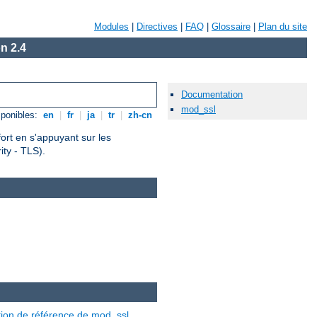
Modules
|
Directives
|
FAQ
|
Glossaire
|
Plan du site
n 2.4
Documentation
mod_ssl
ponibles:
en
|
fr
|
ja
|
tr
|
zh-cn
fort en s'appuyant sur les
ty - TLS).
ion de référence de mod_ssl
.