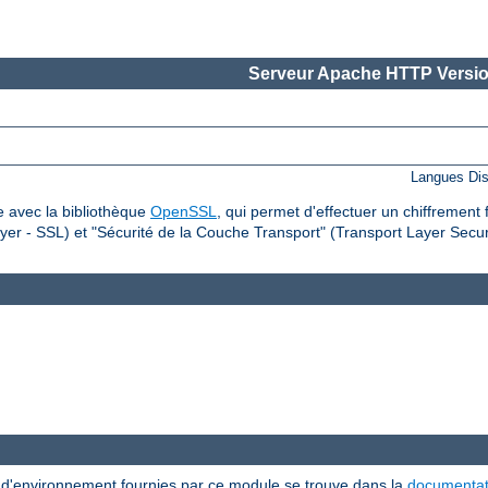
Serveur Apache HTTP Versio
Langues Dis
 avec la bibliothèque
OpenSSL
, qui permet d'effectuer un chiffrement 
er - SSL) et "Sécurité de la Couche Transport" (Transport Layer Securi
s d'environnement fournies par ce module se trouve dans la
documentat