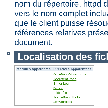
nom du répertoire, httpd do
vers le nom complet inclua
que le client puisse réso
références relatives prés
document.
Localisation des fic
Modules Apparentés
Directives Apparentées
CoreDumpDirectory
DocumentRoot
ErrorLog
Mutex
PidFile
ScoreBoardFile
ServerRoot