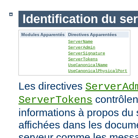
Identification du se
Modules Apparentés
Directives Apparentées
ServerName
ServerAdmin
ServerSignature
ServerTokens
UseCanonicalName
UseCanonicalPhysicalPort
Les directives
ServerAd
contrôlen
ServerTokens
informations à propos du 
affichées dans les docum
serveur comme les messag