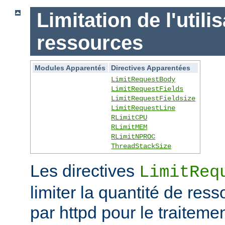
Limitation de l'utili
ressources
Modules Apparentés
Directives Apparentées
LimitRequestBody
LimitRequestFields
LimitRequestFieldsize
LimitRequestLine
RLimitCPU
RLimitMEM
RLimitNPROC
ThreadStackSize
Les directives
LimitReq
limiter la quantité de r
par httpd pour le traitem