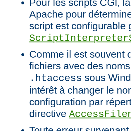
Pour les scripts CGI, l
Apache pour déterminer
script est configurable 
ScriptInterpreter
Comme il est souvent di
fichiers avec des noms
sous Windo
.htaccess
intérêt à changer le no
configuration par répert
directive
AccessFile
Toute erreur survenant