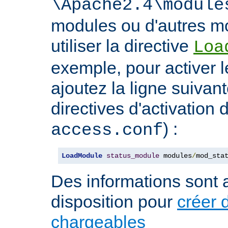
\Apache2.4\module
modules ou d'autres mo
utiliser la directive
Loa
exemple, pour activer l
ajoutez la ligne suivan
directives d'activation 
) :
access.conf
LoadModule
status_module
 modules
/
mod_sta
Des informations sont a
disposition pour
créer 
chargeables