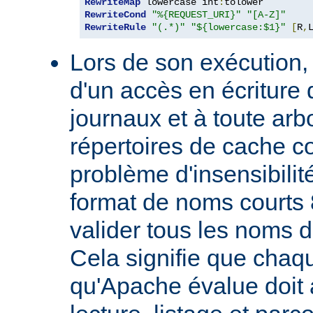
RewriteMap
 lowercase int
:
RewriteCond
"%{REQUEST_URI}"
"[A-Z]"
RewriteRule
"(.*)"
"${lowercase:$1}"
[
R
,
Lors de son exécution,
d'un accès en écriture 
journaux et à toute ar
répertoires de cache co
problème d'insensibilit
format de noms courts 
valider tous les noms 
Cela signifie que chaqu
qu'Apache évalue doit a