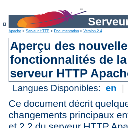
Serveu
Apache
>
Serveur HTTP
>
Documentation
>
Version 2.4
Aperçu des nouvelle
fonctionnalités de la
serveur HTTP Apach
Langues Disponibles:
en
|
Ce document décrit quelqu
changements principaux ent
et 2.2 du serveur HTTP Apa