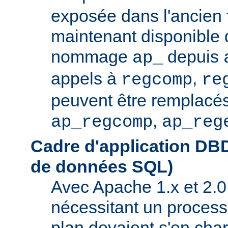
exposée dans l'ancien f
maintenant disponible 
nommage
depuis
ap_
appels à
,
regcomp
re
peuvent être remplacés
,
ap_regcomp
ap_reg
Cadre d'application DB
de données SQL)
Avec Apache 1.x et 2.0
nécessitant un process
plan devaient s'en ch