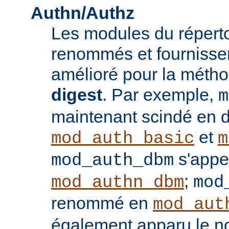
Authn/Authz
Les modules du réperto
renommés et fournisse
amélioré pour la méthod
digest
. Par exemple,
m
maintenant scindé en 
et
mod_auth_basic
m
s'appe
mod_auth_dbm
;
mod_authn_dbm
mod
renommé en
mod_aut
également apparu le 