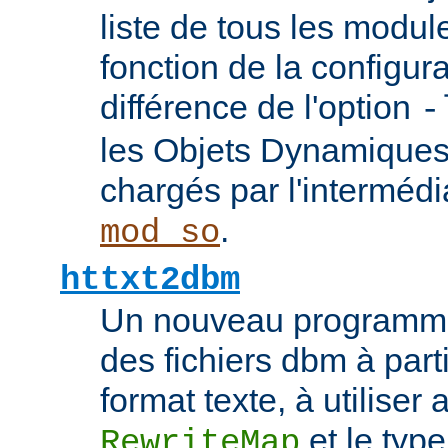
liste de tous les modu
fonction de la configura
différence de l'option
-
les Objets Dynamique
chargés par l'interméd
.
mod_so
httxt2dbm
Un nouveau programme
des fichiers dbm à part
format texte, à utiliser 
et le typ
RewriteMap