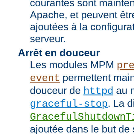
courantes sont mainten
Apache, et peuvent êtr
ajoutées à la configura
serveur.
Arrêt en douceur
Les modules MPM
pr
permettent maint
event
douceur de
au m
httpd
. La d
graceful-stop
GracefulShutdownT
ajoutée dans le but de 