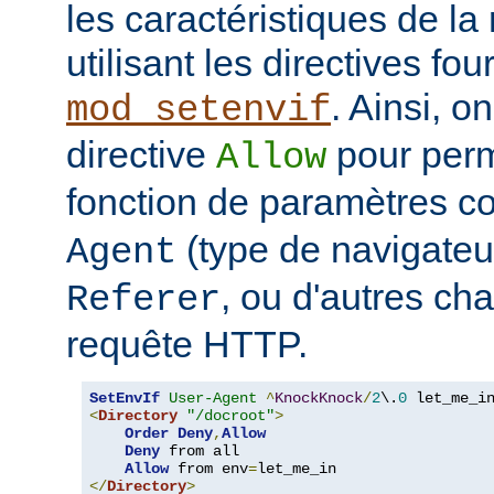
les caractéristiques de la 
utilisant les directives fo
. Ainsi, on
mod_setenvif
directive
pour perm
Allow
fonction de paramètres 
(type de navigateur
Agent
, ou d'autres ch
Referer
requête HTTP.
SetEnvIf
User-Agent
^
KnockKnock
/
2
\.
0
<
Directory
"/docroot"
>
Order
Deny
,
Allow
Deny
 from all

Allow
 from env
=
</
Directory
>