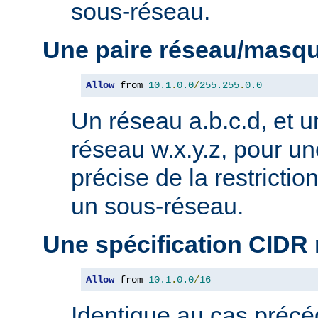
sous-réseau.
Une paire réseau/masq
Allow
 from 
10.1
.
0.0
/
255.255
.
0.0
Un réseau a.b.c.d, et 
réseau w.x.y.z, pour un
précise de la restricti
un sous-réseau.
Une spécification CIDR
Allow
 from 
10.1
.
0.0
/
16
Identique au cas précé