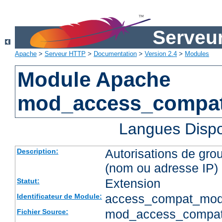
Serveu
Apache
>
Serveur HTTP
>
Documentation
>
Version 2.4
>
Modules
Module Apache
mod_access_compa
Langues Dispo
Autorisations de gro
Description:
(nom ou adresse IP)
Extension
Statut:
access_compat_mod
Identificateur de Module:
mod_access_compat
Fichier Source: