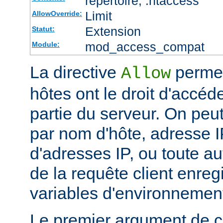
répertoire, .htaccess
Limit
AllowOverride:
Extension
Statut:
mod_access_compat
Module:
La directive
permet
Allow
hôtes ont le droit d'accéd
partie du serveur. On peut
par nom d'hôte, adresse IP
d'adresses IP, ou toute au
de la requête client enreg
variables d'environnemen
Le premier argument de ce