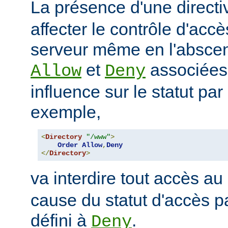
La présence d'une direct
affecter le contrôle d'acc
serveur même en l'abscen
et
associées
Allow
Deny
influence sur le statut par
exemple,
<
Directory
"/www"
>
Order
Allow
,
Deny
</
Directory
>
va interdire tout accès au
cause du statut d'accès pa
défini à
.
Deny