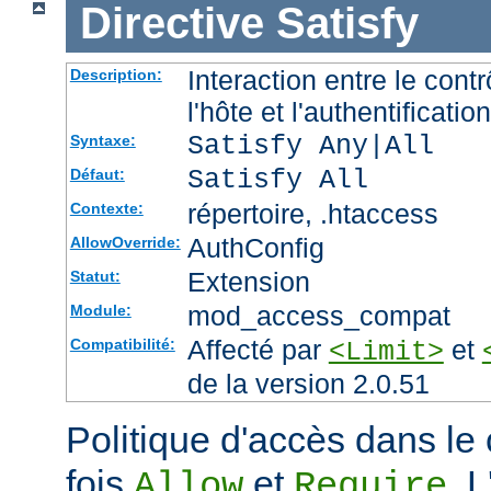
Directive
Satisfy
Interaction entre le cont
Description:
l'hôte et l'authentification
Satisfy Any|All
Syntaxe:
Satisfy All
Défaut:
répertoire, .htaccess
Contexte:
AuthConfig
AllowOverride:
Extension
Statut:
mod_access_compat
Module:
Affecté par
et
Compatibilité:
<Limit>
de la version 2.0.51
Politique d'accès dans le 
fois
et
. 
Allow
Require