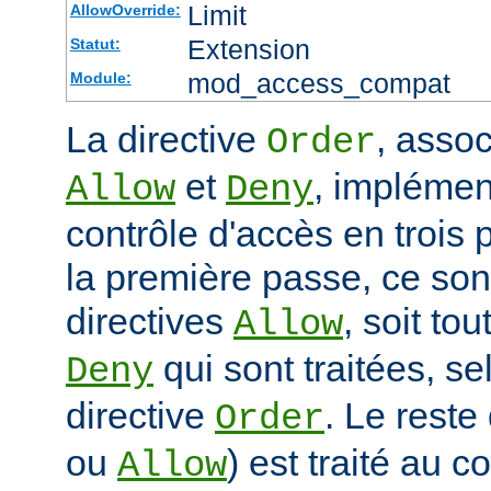
Limit
AllowOverride:
Extension
Statut:
mod_access_compat
Module:
La directive
, assoc
Order
et
, impléme
Allow
Deny
contrôle d'accès en trois
la première passe, ce sont
directives
, soit tou
Allow
qui sont traitées, sel
Deny
directive
. Le reste
Order
ou
) est traité au 
Allow