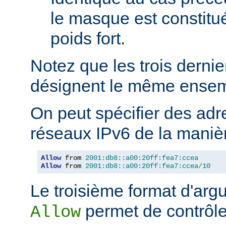
le masque est constitu
poids fort.
Notez que les trois derni
désignent le même ensem
On peut spécifier des adr
réseaux IPv6 de la manièr
Allow
 from 
2001:db8::a00:20ff:fea7:ccea
Allow
 from 
2001:db8::a00:20ff:fea7:ccea
/
10
Le troisième format d'argu
permet de contrôle
Allow