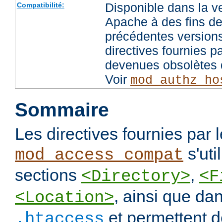
Disponible dans la v
Compatibilité:
Apache à des fins de
précédentes versions
directives fournies p
devenues obsolètes d
Voir
mod_authz_ho
Sommaire
Les directives fournies par
s'uti
mod_access_compat
sections
,
<Directory>
<F
, ainsi que dan
<Location>
et permettent de
.htaccess